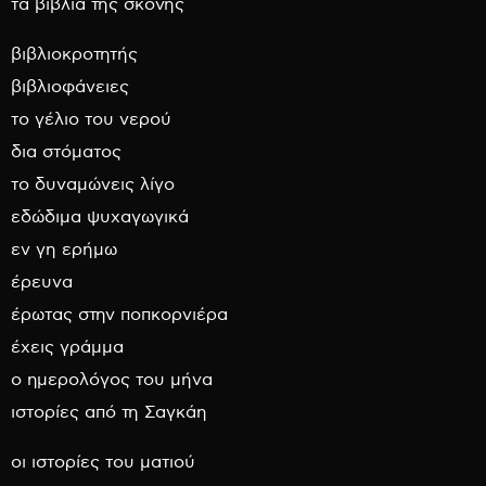
τα βιβλία της σκόνης
βιβλιοκροτητής
βιβλιοφάνειες
το γέλιο του νερού
δια στόματος
το δυναμώνεις λίγο
εδώδιμα ψυχαγωγικά
εν γη ερήμω
έρευνα
έρωτας στην ποπκορνιέρα
έχεις γράμμα
ο ημερολόγος του μήνα
ιστορίες από τη Σαγκάη
οι ιστορίες του ματιού