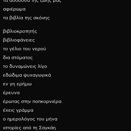
τα ασσόδυα της ζωής μας
αφιέρωμα
τα βιβλία της σκόνης
βιβλιοκροτητής
βιβλιοφάνειες
το γέλιο του νερού
δια στόματος
το δυναμώνεις λίγο
εδώδιμα ψυχαγωγικά
εν γη ερήμω
έρευνα
έρωτας στην ποπκορνιέρα
έχεις γράμμα
ο ημερολόγος του μήνα
ιστορίες από τη Σαγκάη