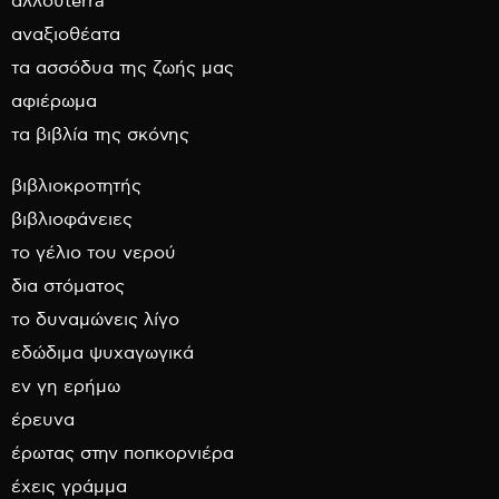
αλλουterra
αναξιοθέατα
τα ασσόδυα της ζωής μας
αφιέρωμα
τα βιβλία της σκόνης
βιβλιοκροτητής
βιβλιοφάνειες
το γέλιο του νερού
δια στόματος
το δυναμώνεις λίγο
εδώδιμα ψυχαγωγικά
εν γη ερήμω
έρευνα
έρωτας στην ποπκορνιέρα
έχεις γράμμα