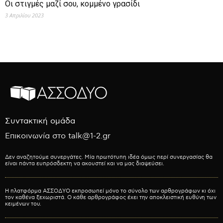
Οι στιγμές μαζί σου, κομμένο γρασίδι
3 Απριλίου 2023
Συντακτική ομάδα
Επικοινωνία στο talk@1-2.gr
Δεν αναζητούμε συνεργάτες. Μία πρωτότυπη ιδέα όμως περί συνεργασίας θα
είναι πάντα ευπρόσδεκτη να ακουστεί και να μας διαψεύσει.
Η πλατφόρμα ΑΣΣΟΔΥΟ εκπροσωπεί μόνο το σύνολο των αρθρογράφων κι όχι
τον καθένα ξεχωριστά. Ο κάθε αρθρογράφος έχει την αποκλειστική ευθύνη των
κειμένων του.