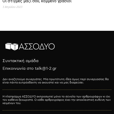
Οι στιγμές μαζί σου, κομμένο γρασίδι
3 Απριλίου 2023
Συντακτική ομάδα
Επικοινωνία στο talk@1-2.gr
Δεν αναζητούμε συνεργάτες. Μία πρωτότυπη ιδέα όμως περί συνεργασίας θα
είναι πάντα ευπρόσδεκτη να ακουστεί και να μας διαψεύσει.
Η πλατφόρμα ΑΣΣΟΔΥΟ εκπροσωπεί μόνο το σύνολο των αρθρογράφων κι όχι
τον καθένα ξεχωριστά. Ο κάθε αρθρογράφος έχει την αποκλειστική ευθύνη των
κειμένων του.