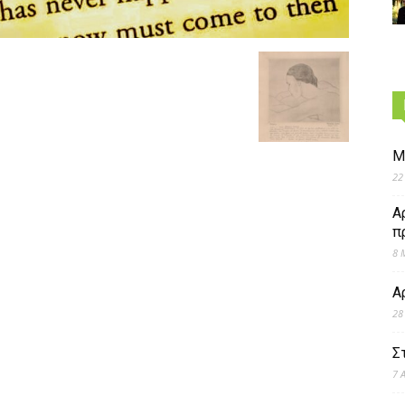
Μ
22
Α
π
8 
Α
28
Σ
7 