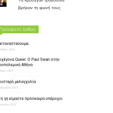
Τα «μουγγά» τραγούδια
βρήκαν τη φωνή τους
Πρόσφατα άρθρα
εταναστεύουμε;
 Μαΐου 2023
ρχέγονα Queer: O Paul Swan στην
ροπολεμική Αθήνα
Μαΐου 2023
ριστερή μελαγχολία
 Απριλίου 2023
τη γη είμαστε πρόσκαιρα υπέροχοι
Απριλίου 2023