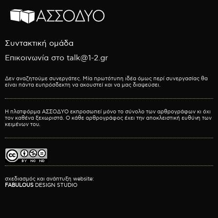
Συντακτική ομάδα
Επικοινωνία στο talk@1-2.gr
Δεν αναζητούμε συνεργάτες. Μία πρωτότυπη ιδέα όμως περί συνεργασίας θα
είναι πάντα ευπρόσδεκτη να ακουστεί και να μας διαψεύσει.
Η πλατφόρμα ΑΣΣΟΔΥΟ εκπροσωπεί μόνο το σύνολο των αρθρογράφων κι όχι
τον καθένα ξεχωριστά. Ο κάθε αρθρογράφος έχει την αποκλειστική ευθύνη των
κειμένων του.
σχεδιασμός και ανάπτυξη website:
FABULOUS
DESIGN STUDIO