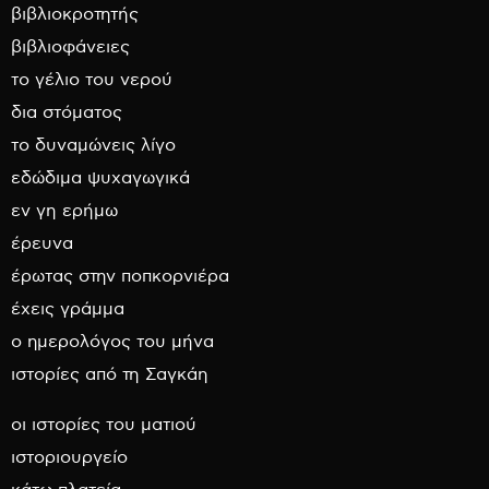
βιβλιοκροτητής
βιβλιοφάνειες
το γέλιο του νερού
δια στόματος
το δυναμώνεις λίγο
εδώδιμα ψυχαγωγικά
εν γη ερήμω
έρευνα
έρωτας στην ποπκορνιέρα
έχεις γράμμα
ο ημερολόγος του μήνα
ιστορίες από τη Σαγκάη
οι ιστορίες του ματιού
ιστοριουργείο