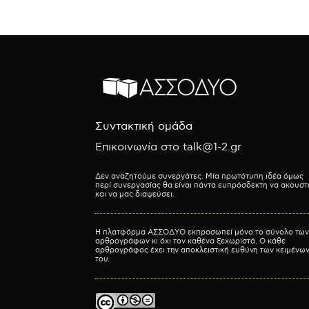
Συντακτική ομάδα
Επικοινωνία στο talk@1-2.gr
Δεν αναζητούμε συνεργάτες. Μία πρωτότυπη ιδέα όμως
περί συνεργασίας θα είναι πάντα ευπρόσδεκτη να ακουστ
και να μας διαψεύσει.
Η πλατφόρμα ΑΣΣΟΔΥΟ εκπροσωπεί μόνο το σύνολο των
αρθρογράφων κι όχι τον καθένα ξεχωριστά. Ο κάθε
αρθρογράφος έχει την αποκλειστική ευθύνη των κειμένω
του.