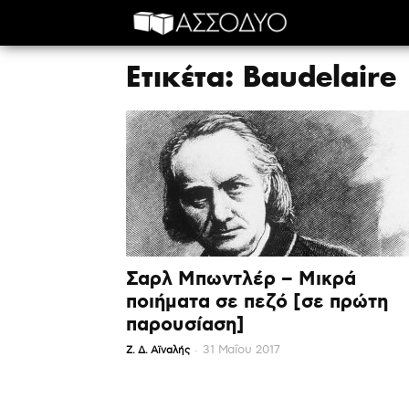
Ετικέτα: Baudelaire
Σαρλ Μπωντλέρ – Μικρά
ποιήματα σε πεζό [σε πρώτη
παρουσίαση]
-
31 Μαΐου 2017
Ζ. Δ. Αϊναλής