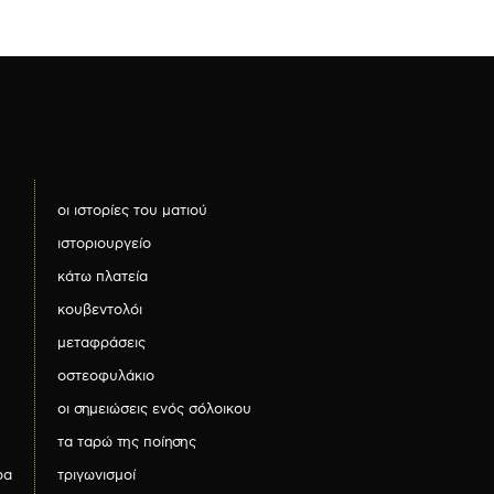
οι ιστορίες του ματιού
ιστοριουργείο
κάτω πλατεία
κουβεντολόι
μεταφράσεις
οστεοφυλάκιο
οι σημειώσεις ενός σόλοικου
τα ταρώ της ποίησης
ρα
τριγωνισμοί