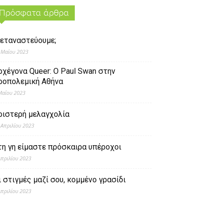
Πρόσφατα άρθρα
εταναστεύουμε;
 Μαΐου 2023
ρχέγονα Queer: O Paul Swan στην
ροπολεμική Αθήνα
Μαΐου 2023
ριστερή μελαγχολία
 Απριλίου 2023
τη γη είμαστε πρόσκαιρα υπέροχοι
Απριλίου 2023
ι στιγμές μαζί σου, κομμένο γρασίδι
Απριλίου 2023