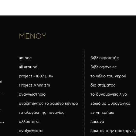
ΜΕΝΟΥ
ad hoc
βιβλιοκροτητής
all around
βιβλιοφάνειες
project «1887 μ.Χ»
το γέλιο του νερού
εί
Project Animizm
δια στόματος
αναγνωστήριο
το δυναμώνεις λίγο
αναζητώντας το χαμένο κέντρο
εδώδιμα ψυχαγωγικά
ν
το αλογάκι της παναγίας
εν γη ερήμω
αλλουterra
έρευνα
αναξιοθέατα
έρωτας στην ποπκορνιέ