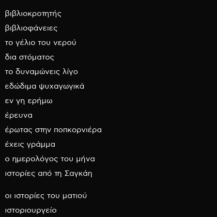
βιβλιοκροτητής
βιβλιοφάνειες
το γέλιο του νερού
δια στόματος
το δυναμώνεις λίγο
εδώδιμα ψυχαγωγικά
εν γη ερήμω
έρευνα
έρωτας στην ποπκορνιέρα
έχεις γράμμα
ο ημερολόγος του μήνα
ιστορίες από τη Σαγκάη
οι ιστορίες του ματιού
ιστοριουργείο