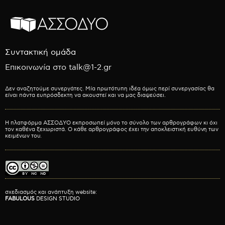
Συντακτική ομάδα
Επικοινωνία στο talk@1-2.gr
Δεν αναζητούμε συνεργάτες. Μία πρωτότυπη ιδέα όμως περί συνεργασίας θα
είναι πάντα ευπρόσδεκτη να ακουστεί και να μας διαψεύσει.
Η πλατφόρμα ΑΣΣΟΔΥΟ εκπροσωπεί μόνο το σύνολο των αρθρογράφων κι όχι
τον καθένα ξεχωριστά. Ο κάθε αρθρογράφος έχει την αποκλειστική ευθύνη των
κειμένων του.
σχεδιασμός και ανάπτυξη website:
FABULOUS
DESIGN STUDIO