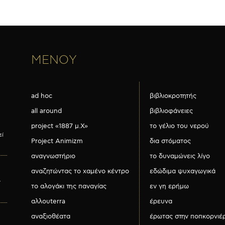
ΜΕΝΟΥ
ad hoc
βιβλιοκροτητής
all around
βιβλιοφάνειες
project «1887 μ.Χ»
το γέλιο του νερού
εί
Project Animizm
δια στόματος
αναγνωστήριο
το δυναμώνεις λίγο
αναζητώντας το χαμένο κέντρο
εδώδιμα ψυχαγωγικά
ν
το αλογάκι της παναγίας
εν γη ερήμω
αλλουterra
έρευνα
αναξιοθέατα
έρωτας στην ποπκορνιέ