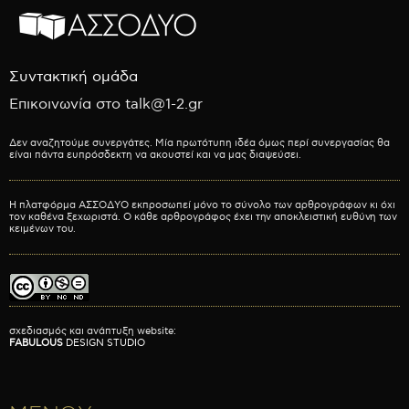
Συντακτική ομάδα
Επικοινωνία στο talk@1-2.gr
Δεν αναζητούμε συνεργάτες. Μία πρωτότυπη ιδέα όμως περί συνεργασίας θα
είναι πάντα ευπρόσδεκτη να ακουστεί και να μας διαψεύσει.
Η πλατφόρμα ΑΣΣΟΔΥΟ εκπροσωπεί μόνο το σύνολο των αρθρογράφων κι όχι
τον καθένα ξεχωριστά. Ο κάθε αρθρογράφος έχει την αποκλειστική ευθύνη των
κειμένων του.
σχεδιασμός και ανάπτυξη website:
FABULOUS
DESIGN STUDIO