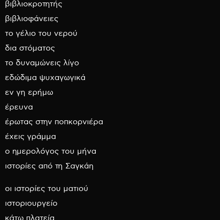
βιβλιοκροτητής
βιβλιοφάνειες
το γέλιο του νερού
δια στόματος
το δυναμώνεις λίγο
εδώδιμα ψυχαγωγικά
εν γη ερήμω
έρευνα
έρωτας στην ποπκορνιέρα
έχεις γράμμα
ο ημερολόγος του μήνα
ιστορίες από τη Σαγκάη
οι ιστορίες του ματιού
ιστοριουργείο
κάτω πλατεία