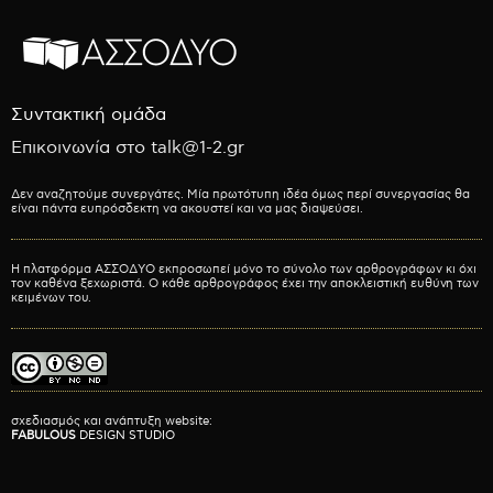
Συντακτική ομάδα
Επικοινωνία στο talk@1-2.gr
Δεν αναζητούμε συνεργάτες. Μία πρωτότυπη ιδέα όμως περί συνεργασίας θα
είναι πάντα ευπρόσδεκτη να ακουστεί και να μας διαψεύσει.
Η πλατφόρμα ΑΣΣΟΔΥΟ εκπροσωπεί μόνο το σύνολο των αρθρογράφων κι όχι
τον καθένα ξεχωριστά. Ο κάθε αρθρογράφος έχει την αποκλειστική ευθύνη των
κειμένων του.
σχεδιασμός και ανάπτυξη website:
FABULOUS
DESIGN STUDIO