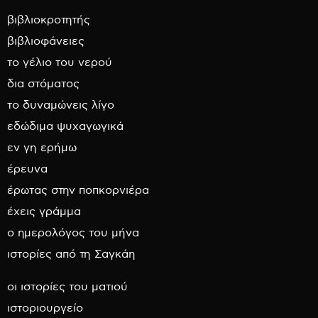
βιβλιοκροτητής
βιβλιοφάνειες
το γέλιο του νερού
δια στόματος
το δυναμώνεις λίγο
εδώδιμα ψυχαγωγικά
εν γη ερήμω
έρευνα
έρωτας στην ποπκορνιέρα
έχεις γράμμα
ο ημερολόγος του μήνα
ιστορίες από τη Σαγκάη
οι ιστορίες του ματιού
ιστοριουργείο