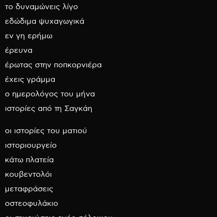
το δυναμώνεις λίγο
εδώδιμα ψυχαγωγικά
εν γη ερήμω
έρευνα
έρωτας στην ποπκορνιέρα
έχεις γράμμα
ο ημερολόγος του μήνα
ιστορίες από τη Σαγκάη
οι ιστορίες του ματιού
ιστοριουργείο
κάτω πλατεία
κουβεντολόι
μεταφράσεις
οστεοφυλάκιο