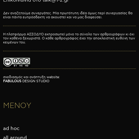
Επικοινωνία στο talk@1-2.gr
Δεν αναζητούμε συνεργάτες. Μία πρωτότυπη ιδέα όμως περί συνεργασίας θα
είναι πάντα ευπρόσδεκτη να ακουστεί και να μας διαψεύσει.
Η πλατφόρμα ΑΣΣΟΔΥΟ εκπροσωπεί μόνο το σύνολο των αρθρογράφων κι όχι
τον καθένα ξεχωριστά. Ο κάθε αρθρογράφος έχει την αποκλειστική ευθύνη των
κειμένων του.
σχεδιασμός και ανάπτυξη website:
FABULOUS
DESIGN STUDIO
ΜΕΝΟΥ
ad hoc
all around