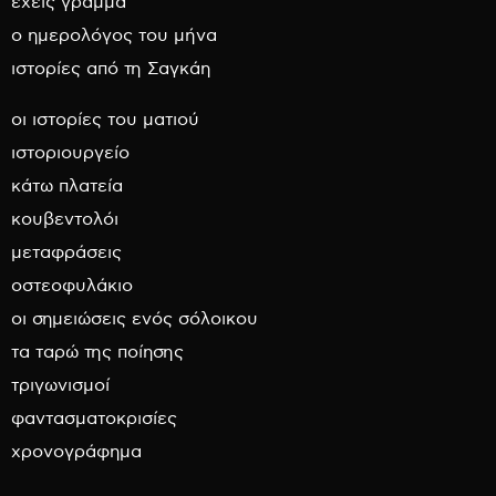
έχεις γράμμα
ο ημερολόγος του μήνα
ιστορίες από τη Σαγκάη
οι ιστορίες του ματιού
ιστοριουργείο
κάτω πλατεία
κουβεντολόι
μεταφράσεις
οστεοφυλάκιο
οι σημειώσεις ενός σόλοικου
τα ταρώ της ποίησης
τριγωνισμοί
φαντασματοκρισίες
χρονογράφημα