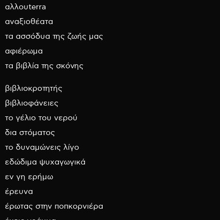
αλλουterra
αναξιοθέατα
τα ασσόδυα της ζωής μας
αφιέρωμα
τα βιβλία της σκόνης
βιβλιοκροτητής
βιβλιοφάνειες
το γέλιο του νερού
δια στόματος
το δυναμώνεις λίγο
εδώδιμα ψυχαγωγικά
εν γη ερήμω
έρευνα
έρωτας στην ποπκορνιέρα