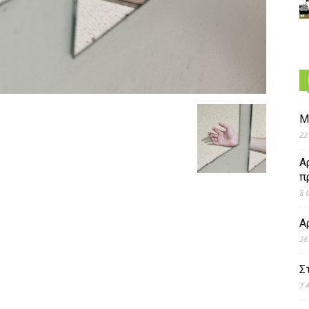
Μ
22
Α
π
8 
Α
28
Σ
7 