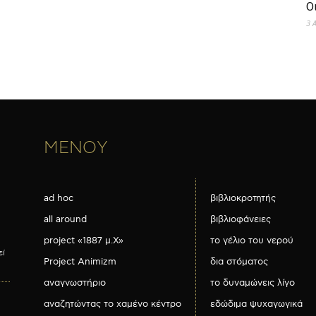
Ο
3 
ΜΕΝΟΥ
ad hoc
βιβλιοκροτητής
all around
βιβλιοφάνειες
project «1887 μ.Χ»
το γέλιο του νερού
εί
Project Animizm
δια στόματος
αναγνωστήριο
το δυναμώνεις λίγο
αναζητώντας το χαμένο κέντρο
εδώδιμα ψυχαγωγικά