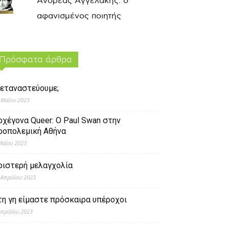
Ανδρέας Αγγελάκης: ο
αφανισμένος ποιητής
Πρόσφατα άρθρα
εταναστεύουμε;
 Μαΐου 2023
ρχέγονα Queer: O Paul Swan στην
ροπολεμική Αθήνα
Μαΐου 2023
ριστερή μελαγχολία
 Απριλίου 2023
τη γη είμαστε πρόσκαιρα υπέροχοι
Απριλίου 2023