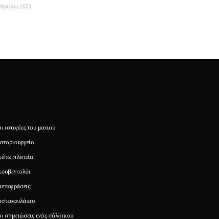
Απριλίου 2023
οι ιστορίες του ματιού
ιστοριουργείο
κάτω πλατεία
κουβεντολόι
μεταφράσεις
οστεοφυλάκιο
οι σημειώσεις ενός σόλοικου