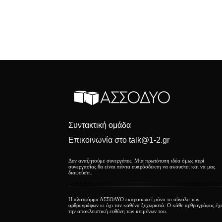
Συντακτική ομάδα
Επικοινωνία στο talk@1-2.gr
Δεν αναζητούμε συνεργάτες. Μία πρωτότυπη ιδέα όμως περί
συνεργασίας θα είναι πάντα ευπρόσδεκτη να ακουστεί και να μας
διαψεύσει.
Η πλατφόρμα ΑΣΣΟΔΥΟ εκπροσωπεί μόνο το σύνολο των
αρθρογράφων κι όχι τον καθένα ξεχωριστά. Ο κάθε αρθρογράφος έχ
την αποκλειστική ευθύνη των κειμένων του.