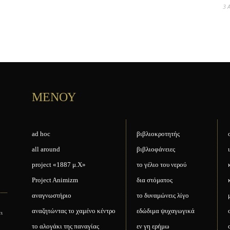
3 
ΜΕΝΟΥ
ad hoc
βιβλιοκροτητής
all around
βιβλιοφάνειες
project «1887 μ.Χ»
το γέλιο του νερού
Project Animizm
δια στόματος
αναγνωστήριο
το δυναμώνεις λίγο
αναζητώντας το χαμένο κέντρο
εδώδιμα ψυχαγωγικά
ει
το αλογάκι της παναγίας
εν γη ερήμω