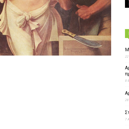
Μ
22
Α
π
8 
Α
28
Σ
7 