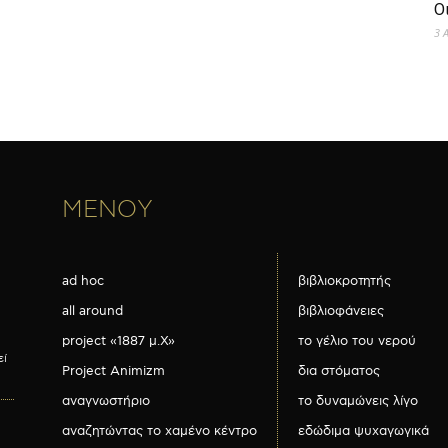
Ο
3 
ΜΕΝΟΥ
ad hoc
βιβλιοκροτητής
all around
βιβλιοφάνειες
project «1887 μ.Χ»
το γέλιο του νερού
εί
Project Animizm
δια στόματος
αναγνωστήριο
το δυναμώνεις λίγο
αναζητώντας το χαμένο κέντρο
εδώδιμα ψυχαγωγικά