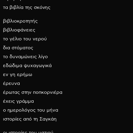
τα βιβλία της σκόνης
βιβλιοκροτητής
βιβλιοφάνειες
το γέλιο του νερού
δια στόματος
το δυναμώνεις λίγο
εδώδιμα ψυχαγωγικά
εν γη ερήμω
έρευνα
έρωτας στην ποπκορνιέρα
έχεις γράμμα
ο ημερολόγος του μήνα
ιστορίες από τη Σαγκάη
οι ιστορίες του ματιού