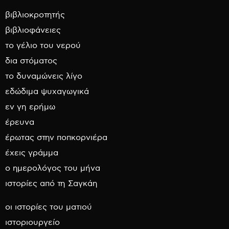
βιβλιοκροτητής
βιβλιοφάνειες
το γέλιο του νερού
δια στόματος
το δυναμώνεις λίγο
εδώδιμα ψυχαγωγικά
εν γη ερήμω
έρευνα
έρωτας στην ποπκορνιέρα
έχεις γράμμα
ο ημερολόγος του μήνα
ιστορίες από τη Σαγκάη
οι ιστορίες του ματιού
ιστοριουργείο