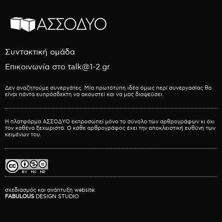
Συντακτική ομάδα
Επικοινωνία στο talk@1-2.gr
Δεν αναζητούμε συνεργάτες. Μία πρωτότυπη ιδέα όμως περί συνεργασίας θα
είναι πάντα ευπρόσδεκτη να ακουστεί και να μας διαψεύσει.
Η πλατφόρμα ΑΣΣΟΔΥΟ εκπροσωπεί μόνο το σύνολο των αρθρογράφων κι όχι
τον καθένα ξεχωριστά. Ο κάθε αρθρογράφος έχει την αποκλειστική ευθύνη των
κειμένων του.
σχεδιασμός και ανάπτυξη website:
FABULOUS
DESIGN STUDIO