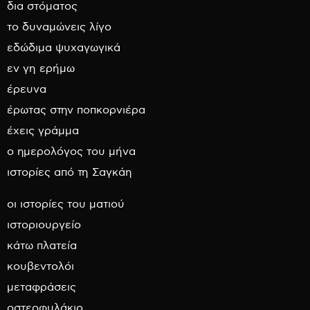
δια στόματος
το δυναμώνεις λίγο
εδώδιμα ψυχαγωγικά
εν γη ερήμω
έρευνα
έρωτας στην ποπκορνιέρα
έχεις γράμμα
ο ημερολόγος του μήνα
ιστορίες από τη Σαγκάη
οι ιστορίες του ματιού
ιστοριουργείο
κάτω πλατεία
κουβεντολόι
μεταφράσεις
οστεοφυλάκιο