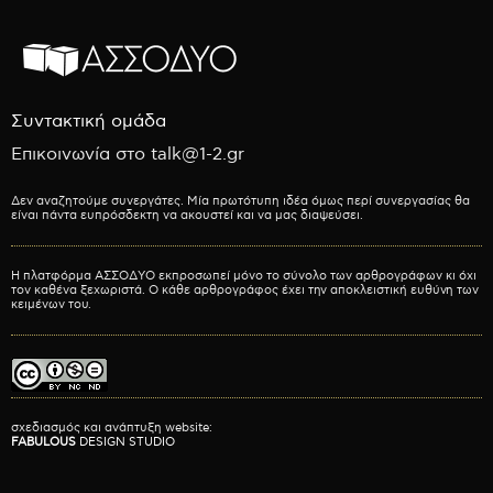
Συντακτική ομάδα
Επικοινωνία στο talk@1-2.gr
Δεν αναζητούμε συνεργάτες. Μία πρωτότυπη ιδέα όμως περί συνεργασίας θα
είναι πάντα ευπρόσδεκτη να ακουστεί και να μας διαψεύσει.
Η πλατφόρμα ΑΣΣΟΔΥΟ εκπροσωπεί μόνο το σύνολο των αρθρογράφων κι όχι
τον καθένα ξεχωριστά. Ο κάθε αρθρογράφος έχει την αποκλειστική ευθύνη των
κειμένων του.
σχεδιασμός και ανάπτυξη website:
FABULOUS
DESIGN STUDIO