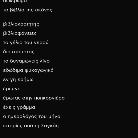
αφιέρωμα
τα βιβλία της σκόνης
βιβλιοκροτητής
βιβλιοφάνειες
το γέλιο του νερού
δια στόματος
το δυναμώνεις λίγο
εδώδιμα ψυχαγωγικά
εν γη ερήμω
έρευνα
έρωτας στην ποπκορνιέρα
έχεις γράμμα
ο ημερολόγος του μήνα
ιστορίες από τη Σαγκάη