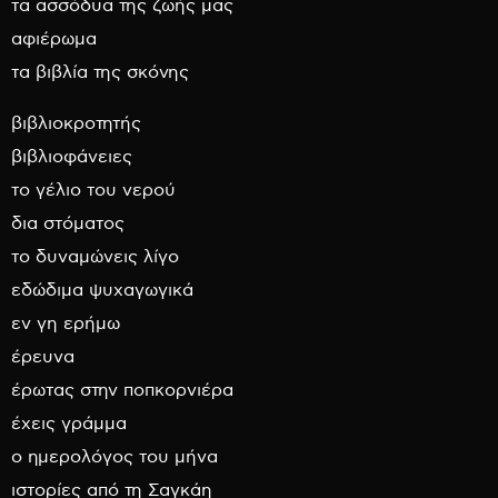
τα ασσόδυα της ζωής μας
αφιέρωμα
τα βιβλία της σκόνης
βιβλιοκροτητής
βιβλιοφάνειες
το γέλιο του νερού
δια στόματος
το δυναμώνεις λίγο
εδώδιμα ψυχαγωγικά
εν γη ερήμω
έρευνα
έρωτας στην ποπκορνιέρα
έχεις γράμμα
ο ημερολόγος του μήνα
ιστορίες από τη Σαγκάη