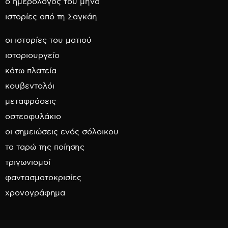
ο ημερολόγος του μήνα
ιστορίες από τη Σαγκάη
οι ιστορίες του ματιού
ιστοριουργείο
κάτω πλατεία
κουβεντολόι
μεταφράσεις
οστεοφυλάκιο
οι σημειώσεις ενός σόλοικου
τα ταρώ της ποίησης
τριγωνισμοί
φαντασματοκρισίες
χρονογράφημα