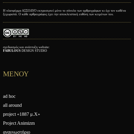
Η πλατφόρμα ΑΣΣΟΔΥΟ εκπροσωπεί μόνο το σύνολο των αρθρογράφων κι όχι τον καθένα
ξεχωριστά. Ο κάθε αρθρογράφος έχει την αποκλειστική ευθύνη των κειμένων του.
σχεδιασμός και ανάπτυξη website:
FABULOUS
DESIGN STUDIO
ΜΕΝΟΥ
ad hoc
all around
project «1887 μ.Χ»
Project Animizm
αναγνωστήριο