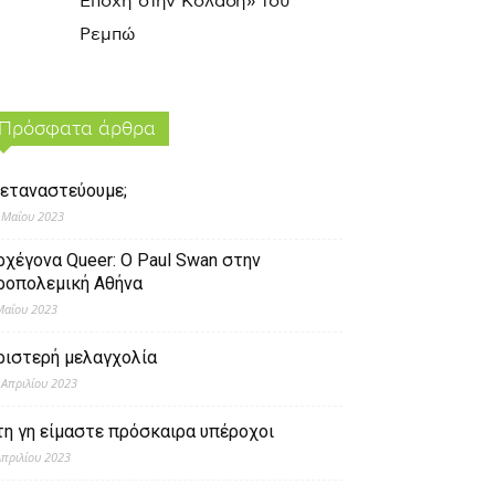
Εποχή στην Κόλαση» του
Ρεμπώ
Πρόσφατα άρθρα
εταναστεύουμε;
 Μαΐου 2023
ρχέγονα Queer: O Paul Swan στην
ροπολεμική Αθήνα
Μαΐου 2023
ριστερή μελαγχολία
 Απριλίου 2023
τη γη είμαστε πρόσκαιρα υπέροχοι
Απριλίου 2023