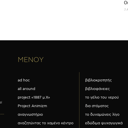
Ο
3 
ΜΕΝΟΥ
ad hoc
βιβλιοκροτητής
all around
βιβλιοφάνειες
project «1887 μ.Χ»
το γέλιο του νερού
εί
Project Animizm
δια στόματος
αναγνωστήριο
το δυναμώνεις λίγο
αναζητώντας το χαμένο κέντρο
εδώδιμα ψυχαγωγικά