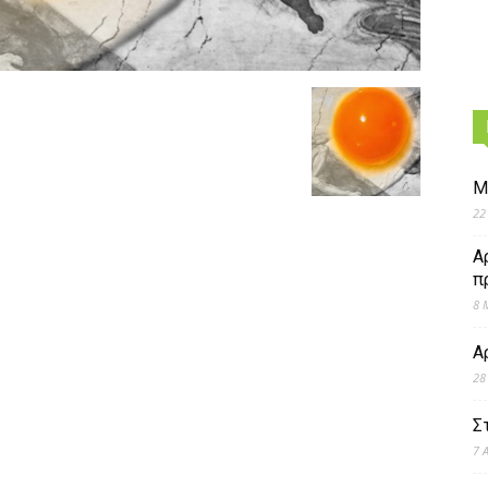
Μ
22
Α
π
8 
Α
28
Σ
7 