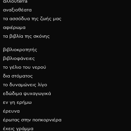
αλλουterra
αναξιοθέατα
τα ασσόδυα της ζωής μας
αφιέρωμα
τα βιβλία της σκόνης
βιβλιοκροτητής
βιβλιοφάνειες
το γέλιο του νερού
δια στόματος
το δυναμώνεις λίγο
εδώδιμα ψυχαγωγικά
εν γη ερήμω
έρευνα
έρωτας στην ποπκορνιέρα
έχεις γράμμα