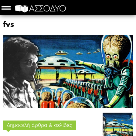
fvs
Δημοφιλή άρθρα & σελίδες