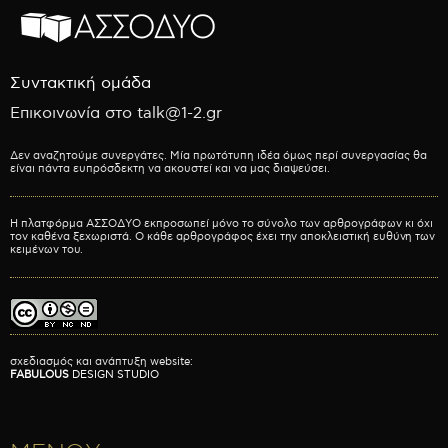
Συντακτική ομάδα
Επικοινωνία στο talk@1-2.gr
Δεν αναζητούμε συνεργάτες. Μία πρωτότυπη ιδέα όμως περί συνεργασίας θα
είναι πάντα ευπρόσδεκτη να ακουστεί και να μας διαψεύσει.
Η πλατφόρμα ΑΣΣΟΔΥΟ εκπροσωπεί μόνο το σύνολο των αρθρογράφων κι όχι
τον καθένα ξεχωριστά. Ο κάθε αρθρογράφος έχει την αποκλειστική ευθύνη των
κειμένων του.
σχεδιασμός και ανάπτυξη website:
FABULOUS
DESIGN STUDIO