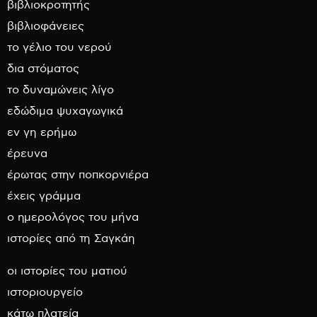
βιβλιοκροτητής
βιβλιοφάνειες
το γέλιο του νερού
δια στόματος
το δυναμώνεις λίγο
εδώδιμα ψυχαγωγικά
εν γη ερήμω
έρευνα
έρωτας στην ποπκορνιέρα
έχεις γράμμα
ο ημερολόγος του μήνα
ιστορίες από τη Σαγκάη
οι ιστορίες του ματιού
ιστοριουργείο
κάτω πλατεία