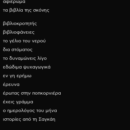
αφιέρωμα
τα βιβλία της σκόνης
βιβλιοκροτητής
βιβλιοφάνειες
το γέλιο του νερού
δια στόματος
το δυναμώνεις λίγο
εδώδιμα ψυχαγωγικά
εν γη ερήμω
έρευνα
έρωτας στην ποπκορνιέρα
έχεις γράμμα
ο ημερολόγος του μήνα
ιστορίες από τη Σαγκάη