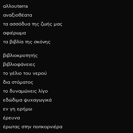
αλλουterra
αναξιοθέατα
τα ασσόδυα της ζωής μας
αφιέρωμα
τα βιβλία της σκόνης
βιβλιοκροτητής
βιβλιοφάνειες
το γέλιο του νερού
δια στόματος
το δυναμώνεις λίγο
εδώδιμα ψυχαγωγικά
εν γη ερήμω
έρευνα
έρωτας στην ποπκορνιέρα