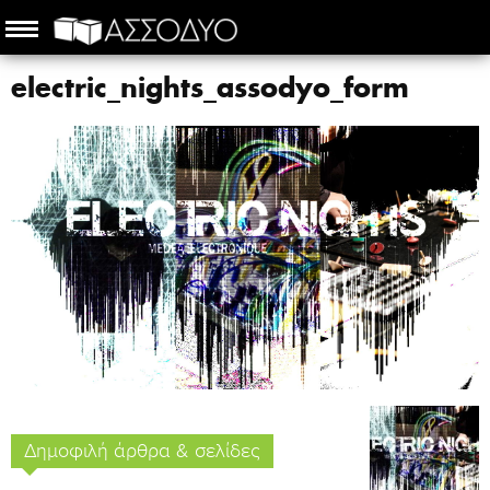
electric_nights_assodyo_form
Δημοφιλή άρθρα & σελίδες