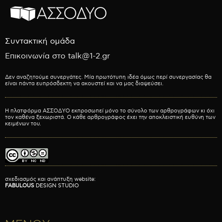
Συντακτική ομάδα
Επικοινωνία στο talk@1-2.gr
Δεν αναζητούμε συνεργάτες. Μία πρωτότυπη ιδέα όμως περί συνεργασίας θα
είναι πάντα ευπρόσδεκτη να ακουστεί και να μας διαψεύσει.
Η πλατφόρμα ΑΣΣΟΔΥΟ εκπροσωπεί μόνο το σύνολο των αρθρογράφων κι όχι
τον καθένα ξεχωριστά. Ο κάθε αρθρογράφος έχει την αποκλειστική ευθύνη των
κειμένων του.
σχεδιασμός και ανάπτυξη website:
FABULOUS
DESIGN STUDIO