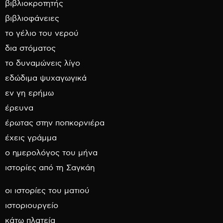
βιβλιοκροτητής
βιβλιοφάνειες
το γέλιο του νερού
δια στόματος
το δυναμώνεις λίγο
εδώδιμα ψυχαγωγικά
εν γη ερήμω
έρευνα
έρωτας στην ποπκορνιέρα
έχεις γράμμα
ο ημερολόγος του μήνα
ιστορίες από τη Σαγκάη
οι ιστορίες του ματιού
ιστοριουργείο
κάτω πλατεία