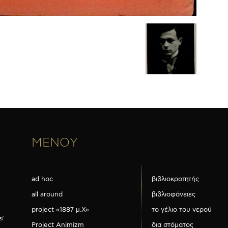
ΜΕΝΟΥ
ad hoc
βιβλιοκροτητής
all around
βιβλιοφάνειες
project «1887 μ.Χ»
το γέλιο του νερού
εί
Project Animizm
δια στόματος