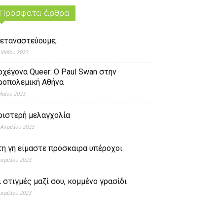
Πρόσφατα άρθρα
εταναστεύουμε;
 Μαΐου 2023
ρχέγονα Queer: O Paul Swan στην
ροπολεμική Αθήνα
Μαΐου 2023
ριστερή μελαγχολία
 Απριλίου 2023
τη γη είμαστε πρόσκαιρα υπέροχοι
Απριλίου 2023
ι στιγμές μαζί σου, κομμένο γρασίδι
Απριλίου 2023