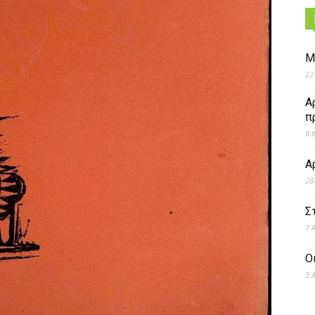
Μ
22
Α
π
8 
Α
28
Σ
7 
Ο
3 