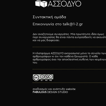
Συντακτική ομάδα
Επικοινωνία στο talk@1-2.gr
Δεν αναζητούμε συνεργάτες. Μία πρωτότυπη ιδέα όμως
περί συνεργασίας θα είναι πάντα ευπρόσδεκτη να ακουστ
και να μας διαψεύσει.
Η πλατφόρμα ΑΣΣΟΔΥΟ εκπροσωπεί μόνο το σύνολο των
αρθρογράφων κι όχι τον καθένα ξεχωριστά. Ο κάθε
αρθρογράφος έχει την αποκλειστική ευθύνη των κειμένω
του.
σχεδιασμός και ανάπτυξη website:
FABULOUS
DESIGN STUDIO