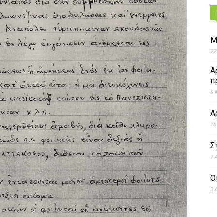
Μ
22
Α
π
8 
Α
28
Σ
7 
Ο
3 