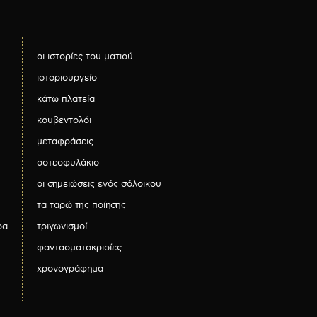
οι ιστορίες του ματιού
ιστοριουργείο
κάτω πλατεία
κουβεντολόι
μεταφράσεις
οστεοφυλάκιο
οι σημειώσεις ενός σόλοικου
τα ταρώ της ποίησης
ρα
τριγωνισμοί
φαντασματοκρισίες
χρονογράφημα