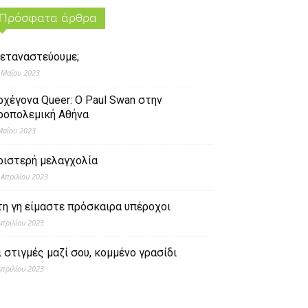
Πρόσφατα άρθρα
εταναστεύουμε;
 Μαΐου 2023
ρχέγονα Queer: O Paul Swan στην
ροπολεμική Αθήνα
Μαΐου 2023
ριστερή μελαγχολία
 Απριλίου 2023
τη γη είμαστε πρόσκαιρα υπέροχοι
Απριλίου 2023
ι στιγμές μαζί σου, κομμένο γρασίδι
Απριλίου 2023