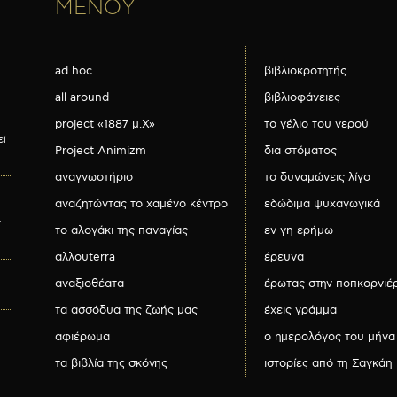
ΜΕΝΟΥ
ad hoc
βιβλιοκροτητής
all around
βιβλιοφάνειες
project «1887 μ.Χ»
το γέλιο του νερού
εί
Project Animizm
δια στόματος
αναγνωστήριο
το δυναμώνεις λίγο
αναζητώντας το χαμένο κέντρο
εδώδιμα ψυχαγωγικά
ν
το αλογάκι της παναγίας
εν γη ερήμω
αλλουterra
έρευνα
αναξιοθέατα
έρωτας στην ποπκορνιέ
τα ασσόδυα της ζωής μας
έχεις γράμμα
αφιέρωμα
ο ημερολόγος του μήνα
τα βιβλία της σκόνης
ιστορίες από τη Σαγκάη