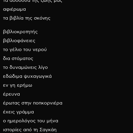
τα ασσόδυα της ζωής μας
αφιέρωμα
τα βιβλία της σκόνης
βιβλιοκροτητής
βιβλιοφάνειες
το γέλιο του νερού
δια στόματος
το δυναμώνεις λίγο
εδώδιμα ψυχαγωγικά
εν γη ερήμω
έρευνα
έρωτας στην ποπκορνιέρα
έχεις γράμμα
ο ημερολόγος του μήνα
ιστορίες από τη Σαγκάη