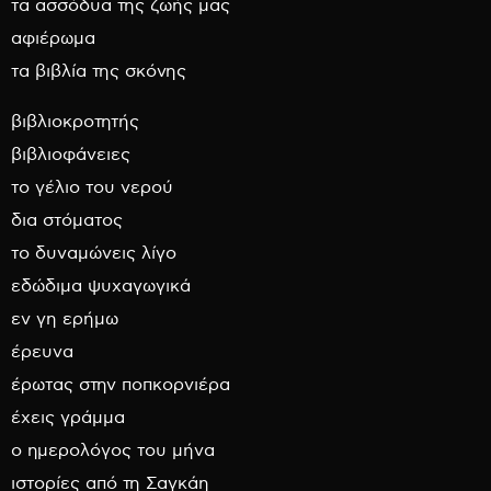
τα ασσόδυα της ζωής μας
αφιέρωμα
τα βιβλία της σκόνης
βιβλιοκροτητής
βιβλιοφάνειες
το γέλιο του νερού
δια στόματος
το δυναμώνεις λίγο
εδώδιμα ψυχαγωγικά
εν γη ερήμω
έρευνα
έρωτας στην ποπκορνιέρα
έχεις γράμμα
ο ημερολόγος του μήνα
ιστορίες από τη Σαγκάη