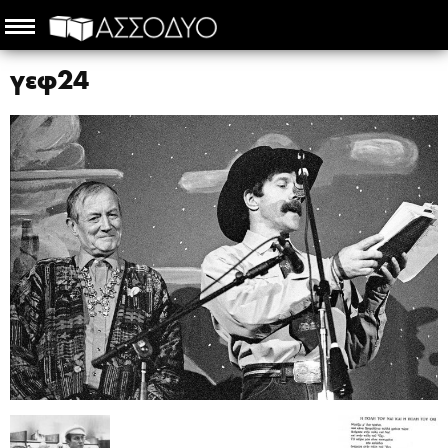
γεφ24