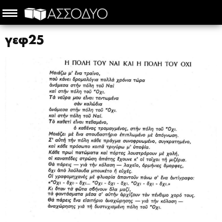
γεφ25