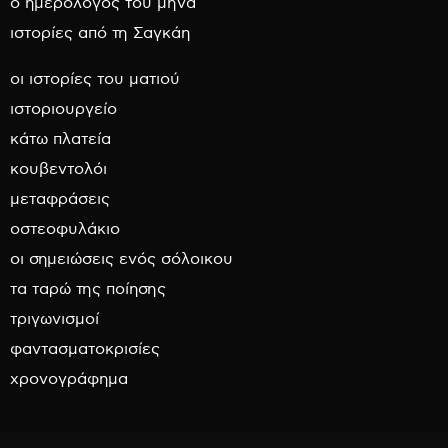
ο ημερολόγος του μήνα
ιστορίες από τη Σαγκάη
οι ιστορίες του ματιού
ιστοριουργείο
κάτω πλατεία
κουβεντολόι
μεταφράσεις
οστεοφυλάκιο
οι σημειώσεις ενός σόλοικου
τα ταρώ της ποίησης
τριγωνισμοί
φαντασματοκρισίες
χρονογράφημα