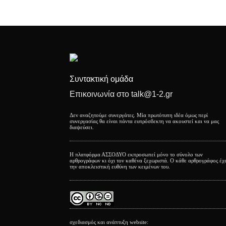
Συντακτική ομάδα
Επικοινωνία στο talk@1-2.gr
Δεν αναζητούμε συνεργάτες. Μία πρωτότυπη ιδέα όμως περί
συνεργασίας θα είναι πάντα ευπρόσδεκτη να ακουστεί και να μας
διαψεύσει.
Η πλατφόρμα ΑΣΣΟΔΥΟ εκπροσωπεί μόνο το σύνολο των
αρθρογράφων κι όχι τον καθένα ξεχωριστά. Ο κάθε αρθρογράφος έχ
την αποκλειστική ευθύνη των κειμένων του.
σχεδιασμός και ανάπτυξη website: