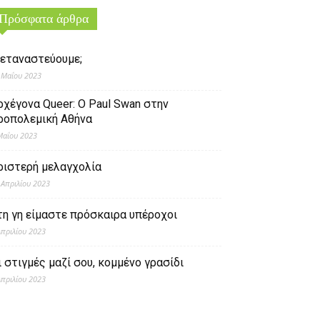
Πρόσφατα άρθρα
εταναστεύουμε;
 Μαΐου 2023
ρχέγονα Queer: O Paul Swan στην
ροπολεμική Αθήνα
Μαΐου 2023
ριστερή μελαγχολία
 Απριλίου 2023
τη γη είμαστε πρόσκαιρα υπέροχοι
Απριλίου 2023
ι στιγμές μαζί σου, κομμένο γρασίδι
Απριλίου 2023