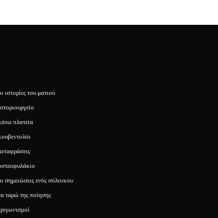
οι ιστορίες του ματιού
ιστοριουργείο
κάτω πλατεία
κουβεντολόι
μεταφράσεις
οστεοφυλάκιο
οι σημειώσεις ενός σόλοικου
τα ταρώ της ποίησης
τριγωνισμοί