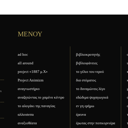
ΜΕΝΟΥ
ad hoc
βιβλιοκροτητής
all around
βιβλιοφάνειες
project «1887 μ.Χ»
το γέλιο του νερού
Project Animizm
δια στόματος
αναγνωστήριο
το δυναμώνεις λίγο
ει
αναζητώντας το χαμένο κέντρο
εδώδιμα ψυχαγωγικά
το αλογάκι της παναγίας
εν γη ερήμω
αλλουterra
έρευνα
αναξιοθέατα
έρωτας στην ποπκορνιέρα