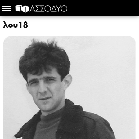
λου18