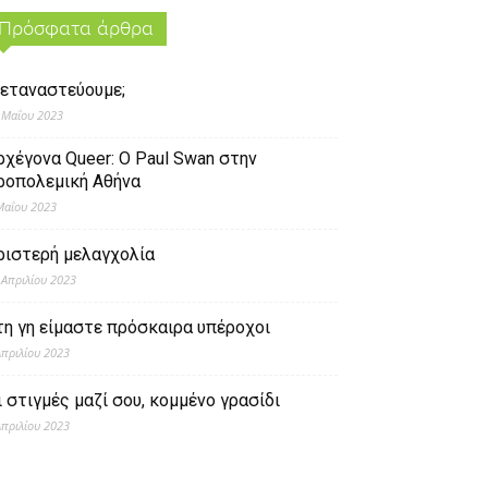
Πρόσφατα άρθρα
εταναστεύουμε;
 Μαΐου 2023
ρχέγονα Queer: O Paul Swan στην
ροπολεμική Αθήνα
Μαΐου 2023
ριστερή μελαγχολία
 Απριλίου 2023
τη γη είμαστε πρόσκαιρα υπέροχοι
Απριλίου 2023
ι στιγμές μαζί σου, κομμένο γρασίδι
Απριλίου 2023