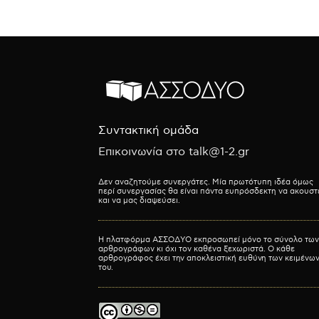
Συντακτική ομάδα
Επικοινωνία στο talk@1-2.gr
Δεν αναζητούμε συνεργάτες. Μία πρωτότυπη ιδέα όμως
περί συνεργασίας θα είναι πάντα ευπρόσδεκτη να ακουστ
και να μας διαψεύσει.
Η πλατφόρμα ΑΣΣΟΔΥΟ εκπροσωπεί μόνο το σύνολο των
αρθρογράφων κι όχι τον καθένα ξεχωριστά. Ο κάθε
αρθρογράφος έχει την αποκλειστική ευθύνη των κειμένω
του.