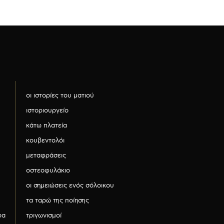
οι ιστορίες του ματιού
ιστοριουργείο
κάτω πλατεία
κουβεντολόι
μεταφράσεις
οστεοφυλάκιο
οι σημειώσεις ενός σόλοικου
τα ταρώ της ποίησης
ρα
τριγωνισμοί