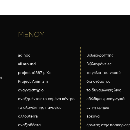
ΜΕΝΟΥ
ad hoc
βιβλιοκροτητής
all around
βιβλιοφάνειες
project «1887 μ.Χ»
το γέλιο του νερού
εί
Project Animizm
δια στόματος
αναγνωστήριο
το δυναμώνεις λίγο
αναζητώντας το χαμένο κέντρο
εδώδιμα ψυχαγωγικά
ν
το αλογάκι της παναγίας
εν γη ερήμω
αλλουterra
έρευνα
αναξιοθέατα
έρωτας στην ποπκορνιέ