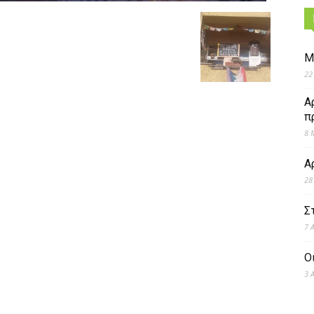
Μ
22
Α
π
8 
Α
28
Σ
7 
Ο
3 