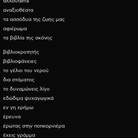
αλλουterra
αναξιοθέατα
τα ασσόδυα της ζωής μας
αφιέρωμα
τα βιβλία της σκόνης
βιβλιοκροτητής
βιβλιοφάνειες
το γέλιο του νερού
δια στόματος
το δυναμώνεις λίγο
εδώδιμα ψυχαγωγικά
εν γη ερήμω
έρευνα
έρωτας στην ποπκορνιέρα
έχεις γράμμα