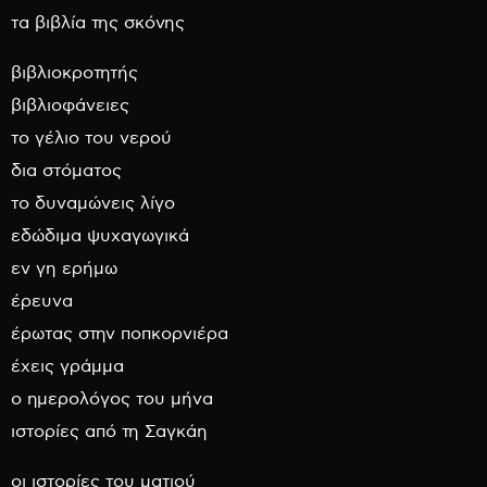
τα βιβλία της σκόνης
βιβλιοκροτητής
βιβλιοφάνειες
το γέλιο του νερού
δια στόματος
το δυναμώνεις λίγο
εδώδιμα ψυχαγωγικά
εν γη ερήμω
έρευνα
έρωτας στην ποπκορνιέρα
έχεις γράμμα
ο ημερολόγος του μήνα
ιστορίες από τη Σαγκάη
οι ιστορίες του ματιού