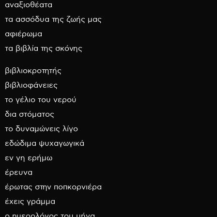
αναξιοθέατα
τα ασσόδυα της ζωής μας
αφιέρωμα
τα βιβλία της σκόνης
βιβλιοκροτητής
βιβλιοφάνειες
το γέλιο του νερού
δια στόματος
το δυναμώνεις λίγο
εδώδιμα ψυχαγωγικά
εν γη ερήμω
έρευνα
έρωτας στην ποπκορνιέρα
έχεις γράμμα
ο ημερολόγος του μήνα