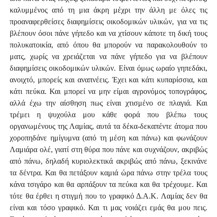
καλυμμένος από τη μια άκρη μέχρι την άλλη με όλες τις
προαναφερθείσες διαφημίσεις οικοδομικών υλικών, για να τις
βλέπουν όσοι πάνε γήπεδο και να χτίσουν κάποτε τη δική τους
πολυκατοικία, από όπου θα μπορούν να παρακολουθούν το
ματς, χωρίς να χρειάζεται να πάνε γήπεδο για να βλέπουν
διαφημίσεις οικοδομικών υλικών. Είναι όμως ωραίο γηπεδάκι,
ανοιχτό, μπορείς και αναπνέεις. Έχει και κάτι κυπαρίσσια, και
κάτι πεύκα. Και μπορεί να μην είμαι αγρονόμος τοπογράφος,
αλλά έχω την αίσθηση πως είναι χτισμένο σε πλαγιά. Και
τρέμει η ψυχούλα μου κάθε φορά που βλέπω τους
οργανωμένους της Λαμίας, αυτά τα δέκα-δεκαπέντε άτομα που
χοροπηδάνε ημίγυμνα (από τη μέση και πάνω) και φωνάζουν
Λαμιάρα ολέ, γιατί στη θύρα που πάνε και συχνάζουν, ακριβώς
από πάνω, δηλαδή κυριολεκτικά ακριβώς από πάνω, ξεκινάνε
τα δέντρα. Και θα πετάξουν καμιά ώρα πάνω στην τρέλα τους
κάνα τσιγάρο και θα αρπάξουν τα πεύκα και θα τρέχουμε. Και
τότε θα έρθει η στιγμή που το γραφικό Δ.Α.Κ. Λαμίας δεν θα
είναι και τόσο γραφικό. Και τι μας νοιάζει εμάς θα μου πεις.