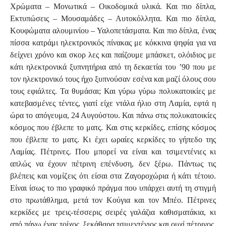
Χρώματα – Μονωτικά – Οικοδομικά υλικά. Και πιο δίπλα,
Εκτυπώσεις – Μουσαμάδες – Αυτοκόλλητα. Και πιο δίπλα,
Κουφώματα αλουμινίου – Υαλοπετάσματα. Και πιο δίπλα, ένας
πίσσα κατράμι ηλεκτρονικός πίνακας με κόκκινα ψηφία για να
δείχνει χρόνο και σκορ λες και παίζουμε μπάσκετ, ολόιδιος με
κάτι ηλεκτρονικά ξυπνητήρια από τη δεκαετία του ’90 που με
τον ηλεκτρονικό τους ήχο ξυπνούσαν εσένα και μαζί όλους σου
τους εφιάλτες. Τα θυμάσαι; Και γύρω γύρω πολυκατοικίες με
κατεβασμένες τέντες, γιατί είχε ντάλα ήλιο στη Λαμία, εφτά η
ώρα το απόγευμα, 24 Αυγούστου. Και πάνω στις πολυκατοικίες
κόσμος που έβλεπε το ματς. Και στις κερκίδες, επίσης κόσμος
που έβλεπε το ματς. Κι έχει ωραίες κερκίδες το γήπεδο της
Λαμίας. Πέτρινες. Που μπορεί να είναι και τσιμεντένιες κι
απλώς να έχουν πέτρινη επένδυση, δεν ξέρω. Πάντως τις
βλέπεις και νομίζεις ότι είσαι στα Ζαγοροχώρια ή κάτι τέτοιο.
Είναι ίσως το πιο γραφικό πράγμα που υπάρχει αυτή τη στιγμή
στο πρωτάθλημα, μετά τον Κούγια και τον Μπέο. Πέτρινες
κερκίδες με τρεις-τέσσερις σειρές γαλάζια καθισματάκια, κι
από πάνω ένας τοίχος, ξεκάθαρα τσιμεντένιος και ουχί πέτρινος,