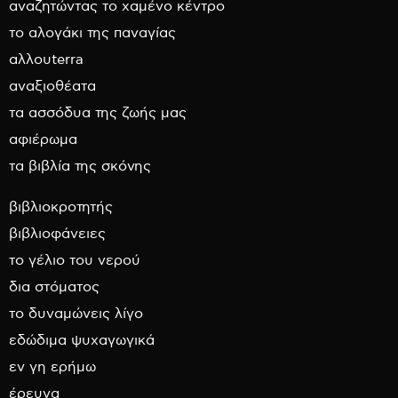
αναζητώντας το χαμένο κέντρο
το αλογάκι της παναγίας
αλλουterra
αναξιοθέατα
τα ασσόδυα της ζωής μας
αφιέρωμα
τα βιβλία της σκόνης
βιβλιοκροτητής
βιβλιοφάνειες
το γέλιο του νερού
δια στόματος
το δυναμώνεις λίγο
εδώδιμα ψυχαγωγικά
εν γη ερήμω
έρευνα