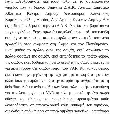
Γιατί ασχολούμαστε πια τόσο πολύ με το συγκεκριμένο
γήπεδο; Και τι διάολο σημαίνει Δ.Α.Κ. Λαμίας; Δημοτικό
Αθλητικό Κέντρο Λαμίας; Δεινόσαυροι Αλιγάτορες
Καμηλοπαρδάλεις Λαμίας; Δεν Αγαπώ Κανέναν Λαμίας; Δεν
έχω ιδέα, δεν ξέρω τι σημαίνει Δ.Α.Κ. Λαμίας, και βαριέμαι να
το γκουγκλάρω. Ξέρω όμως ότι ασχολούμαστε μαζί του επειδή
εκεί έγινε το πρώτο ματς της πρώτης αγωνιστικής του νέου
πρωταθλήματος ανάμεσα στη Λαμία και τον Παναθηναϊκό.
Εκεί μπήκε το πρώτο γκολ της σαιζόν, εκεί σηκώθηκε το
πρώτο οφσάιντ της σαιζόν, εκεί εκτελέστηκε το πρώτο φάουλ
της σαιζόν, εκεί δόθηκε το πρώτο πέναλτι της σαιζόν, εκεί έγινε
για πρώτη φορά στη σαιζόν χρήση του VAR. Και το κυριότερο,
εκεί έκανε την εμφάνισή της, όχι για πρώτη φορά στη σαιζόν
αλλά ίσως για πρώτη φορά στην ιστορία της ανθρωπότητας, η
θεία δίκη. Διότι η αγία τριάδα των διαιτητών που ήταν υπεύθυνη
για την λειτουργία του VAR κι είχε μπροστά της ένα σωρό
οθόνες και κάμερες και παρακάμερες προκειμένου κάθε
δευτερόλεπτο να παρακολουθεί κάθε σπιθαμή του γηπέδου,
συνελήφθη από κάμερα να παραλαμβάνει σακούλα με πιτόγυρα