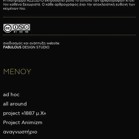
Η πλατφόρμα ΑΣΣΟΔΥΟ εκπροσωπεί μόνο το σύνολο των αρθρογράφων κι όχι
τον καθένα ξεχωριστά. Ο κάθε αρθρογράφος έχει την αποκλειστική ευθύνη των
κειμένων του.
σχεδιασμός και ανάπτυξη website:
FABULOUS
DESIGN STUDIO
ΜΕΝΟΥ
ad hoc
all around
project «1887 μ.Χ»
Project Animizm
αναγνωστήριο