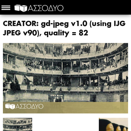
CREATOR: gd-jpeg v1.0 (using IJG
JPEG v90), quality = 82