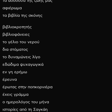
τα ασσόδυα της ζωής μας
αφιέρωμα
τα βιβλία της σκόνης
βιβλιοκροτητής
βιβλιοφάνειες
το γέλιο του νερού
δια στόματος
το δυναμώνεις λίγο
εδώδιμα ψυχαγωγικά
εν γη ερήμω
έρευνα
έρωτας στην ποπκορνιέρα
έχεις γράμμα
ο ημερολόγος του μήνα
ιστορίες από τη Σαγκάη