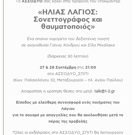
Το
ΑΣΣΟΔΥΟ
σας καλεί στην προβολή του ντοκιμαντέρ
«ΗΛΙΑΣ ΛΑΓΙΟΣ:
Σονεττογράφος και
θαυματοποιός»
Ένα σπάνιο πορτρέτο του δεξιοτέχνη ποιητή
σε σκηνοθεσία Γιάννη Χονδρού και Σίλα Μιχάλακα
(διάρκειας 30 λεπτών)
27 & 28 Σεπτέμβρη
στις
21:00
στο ΑΣΣΟΔΥΟ_ΣΠΙΤΙ
(Κων. Παλαιολόγου 32, Μεταξουργείο – πλ. Αγίου Παύλου)
Απαραίτητη η κράτηση θέσης στο μέηλ:
talk
@1-2.
gr
Είσοδος με ελεύθερη συνεισφορά ενός ποιήματος του
Λάγιου
για το σουαρέ με απαγγελίες που θα ακολουθήσει μετά το
πέρας της προβολής
*Όλες οι εκδηλώσεις στο ΑΣΣΟΔΥΟ_ΣΠΙΤΙ θα λειτουργούν