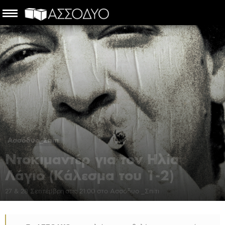
Ασσόδυο_Σπίτι
Ντοκιμαντέρ για τον Ηλία
Λάγιο (Κάλεσμα του 1-2)
27 & 28 Σεπτέμβρη στις 21:00 στο Ασσόδυο _Σπίτι
ασσόδυο
-
19 Σεπτεμβρίου 2019