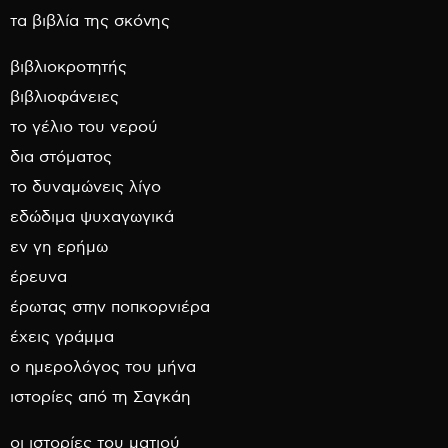
τα βιβλία της σκόνης
βιβλιοκροτητής
βιβλιοφάνειες
το γέλιο του νερού
δια στόματος
το δυναμώνεις λίγο
εδώδιμα ψυχαγωγικά
εν γη ερήμω
έρευνα
έρωτας στην ποπκορνιέρα
έχεις γράμμα
ο ημερολόγος του μήνα
ιστορίες από τη Σαγκάη
οι ιστορίες του ματιού