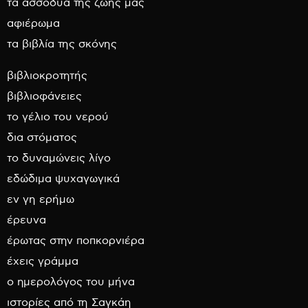
τα ασσόδυα της ζωής μας
αφιέρωμα
τα βιβλία της σκόνης
βιβλιοκροτητής
βιβλιοφάνειες
το γέλιο του νερού
δια στόματος
το δυναμώνεις λίγο
εδώδιμα ψυχαγωγικά
εν γη ερήμω
έρευνα
έρωτας στην ποπκορνιέρα
έχεις γράμμα
ο ημερολόγος του μήνα
ιστορίες από τη Σαγκάη