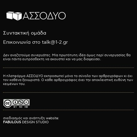
Συντακτική ομάδα
Επικοινωνία στο talk@1-2.gr
Δεν αναζητούμε συνεργάτες. Μία πρωτότυπη ιδέα όμως περί συνεργασίας θα
είναι πάντα ευπρόσδεκτη να ακουστεί και να μας διαψεύσει.
Η πλατφόρμα ΑΣΣΟΔΥΟ εκπροσωπεί μόνο το σύνολο των αρθρογράφων κι όχι
τον καθένα ξεχωριστά. Ο κάθε αρθρογράφος έχει την αποκλειστική ευθύνη των
κειμένων του.
σχεδιασμός και ανάπτυξη website:
FABULOUS
DESIGN STUDIO