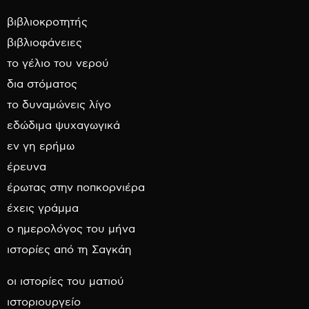
βιβλιοκροτητής
βιβλιοφάνειες
το γέλιο του νερού
δια στόματος
το δυναμώνεις λίγο
εδώδιμα ψυχαγωγικά
εν γη ερήμω
έρευνα
έρωτας στην ποπκορνιέρα
έχεις γράμμα
ο ημερολόγος του μήνα
ιστορίες από τη Σαγκάη
οι ιστορίες του ματιού
ιστοριουργείο