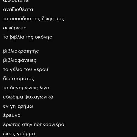
αλλουterra
αναξιοθέατα
τα ασσόδυα της ζωής μας
αφιέρωμα
τα βιβλία της σκόνης
βιβλιοκροτητής
βιβλιοφάνειες
το γέλιο του νερού
δια στόματος
το δυναμώνεις λίγο
εδώδιμα ψυχαγωγικά
εν γη ερήμω
έρευνα
έρωτας στην ποπκορνιέρα
έχεις γράμμα