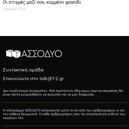
Οι στιγμές μαζί σου, κομμένο γρασίδι
3 Απριλίου 2023
Συντακτική ομάδα
Επικοινωνία στο talk@1-2.gr
Δεν αναζητούμε συνεργάτες. Μία πρωτότυπη ιδέα όμως περί συνεργασίας θα
είναι πάντα ευπρόσδεκτη να ακουστεί και να μας διαψεύσει.
Η πλατφόρμα ΑΣΣΟΔΥΟ εκπροσωπεί μόνο το σύνολο των αρθρογράφων κι όχι
τον καθένα ξεχωριστά. Ο κάθε αρθρογράφος έχει την αποκλειστική ευθύνη των
κειμένων του.