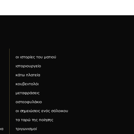
οι ιστορίες του ματιού
ιστοριουργείο
κάτω πλατεία
κουβεντολόι
μεταφράσεις
οστεοφυλάκιο
οι σημειώσεις ενός σόλοικου
τα ταρώ της ποίησης
ρα
τριγωνισμοί