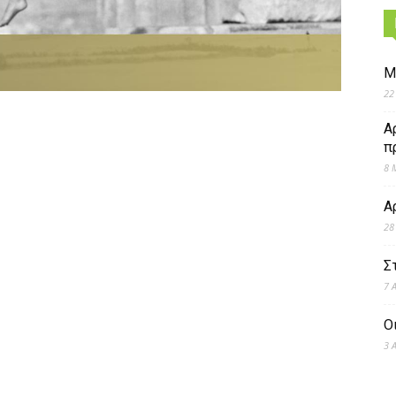
Μ
22
Α
π
8 
Α
28
Σ
7 
Ο
3 