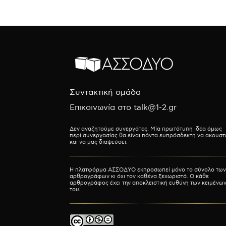
Συντακτική ομάδα
Επικοινωνία στο talk@1-2.gr
Δεν αναζητούμε συνεργάτες. Μία πρωτότυπη ιδέα όμως
περί συνεργασίας θα είναι πάντα ευπρόσδεκτη να ακουστ
και να μας διαψεύσει.
Η πλατφόρμα ΑΣΣΟΔΥΟ εκπροσωπεί μόνο το σύνολο των
αρθρογράφων κι όχι τον καθένα ξεχωριστά. Ο κάθε
αρθρογράφος έχει την αποκλειστική ευθύνη των κειμένω
του.