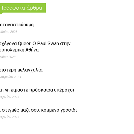
Πρόσφατα άρθρα
εταναστεύουμε;
 Μαΐου 2023
ρχέγονα Queer: O Paul Swan στην
ροπολεμική Αθήνα
Μαΐου 2023
ριστερή μελαγχολία
 Απριλίου 2023
τη γη είμαστε πρόσκαιρα υπέροχοι
Απριλίου 2023
ι στιγμές μαζί σου, κομμένο γρασίδι
Απριλίου 2023