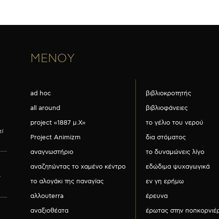
ΜΕΝΟΥ
ad hoc
βιβλιοκροτητής
all around
βιβλιοφάνειες
project «1887 μ.Χ»
το γέλιο του νερού
εί
Project Animizm
δια στόματος
αναγνωστήριο
το δυναμώνεις λίγο
αναζητώντας το χαμένο κέντρο
εδώδιμα ψυχαγωγικά
ν
το αλογάκι της παναγίας
εν γη ερήμω
αλλουterra
έρευνα
αναξιοθέατα
έρωτας στην ποπκορνιέ